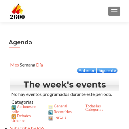
CAMBI
Agenda
Mes
Semana
Día
Anterior
Siguiente
The week's events
No hay eventos programados durante este período.
Categorías
General
Todas las
Acciones en
Categorías
calle
Recorridos
Debates
Tertulia
Urbanos
Subscribe by
RSS