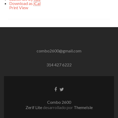
Download as
iCal
Print
View
combo2600@gmail.com
314 427 6222
Enlace
Enlace
de
de
Facebook
Twitter
Combo 2600
Zerif Lite
desarrollado por
ThemeIsle