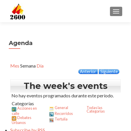
CAMBI
Agenda
Mes
Semana
Día
Anterior
Siguiente
The week's events
No hay eventos programados durante este período.
Categorías
General
Todas las
Acciones en
Categorías
calle
Recorridos
Debates
Tertulia
Urbanos
Subscribe by
RSS