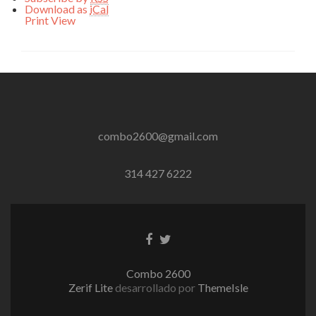
Download as
iCal
Print
View
combo2600@gmail.com
314 427 6222
Enlace
Enlace
de
de
Facebook
Twitter
Combo 2600
Zerif Lite
desarrollado por
ThemeIsle