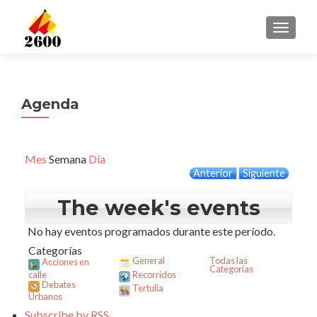
CAMBI
Agenda
Mes
Semana
Día
Anterior
Siguiente
The week's events
No hay eventos programados durante este período.
Categorías
General
Todas las
Acciones en
Categorías
calle
Recorridos
Debates
Tertulia
Urbanos
Subscribe by
RSS