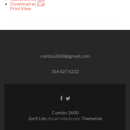
Download as
iCal
Print
View
combo2600@gmail.com
314 427 6222
Enlace
Enlace
de
de
Facebook
Twitter
Combo 2600
Zerif Lite
desarrollado por
ThemeIsle