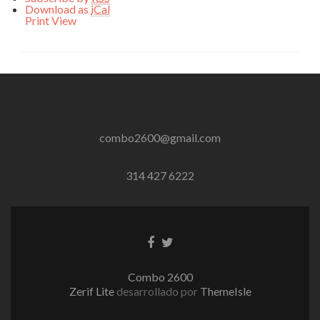
Download as
iCal
Print
View
combo2600@gmail.com
314 427 6222
Enlace
Enlace
de
de
Facebook
Twitter
Combo 2600
Zerif Lite
desarrollado por
ThemeIsle