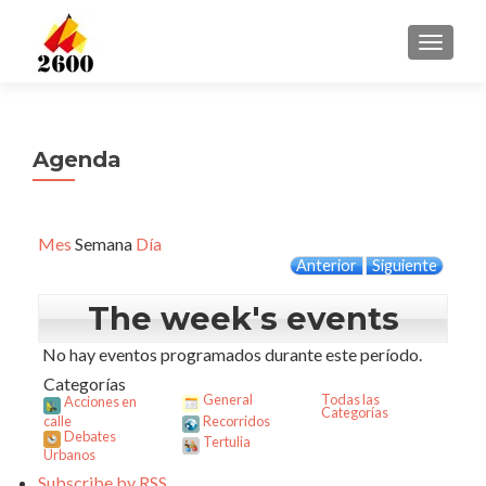
CAMBI
Agenda
Mes
Semana
Día
Anterior
Siguiente
The week's events
No hay eventos programados durante este período.
Categorías
General
Todas las
Acciones en
Categorías
calle
Recorridos
Debates
Tertulia
Urbanos
Subscribe by
RSS