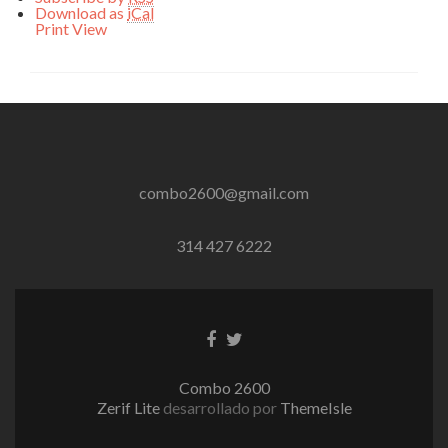
Download as
iCal
Print
View
combo2600@gmail.com
314 427 6222
Enlace
Enlace
de
de
Facebook
Twitter
Combo 2600
Zerif Lite
desarrollado por
ThemeIsle