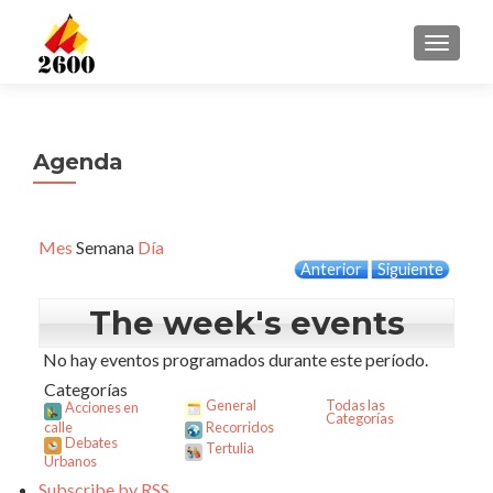
CAMBI
Agenda
Mes
Semana
Día
Anterior
Siguiente
The week's events
No hay eventos programados durante este período.
Categorías
General
Todas las
Acciones en
Categorías
calle
Recorridos
Debates
Tertulia
Urbanos
Subscribe by
RSS