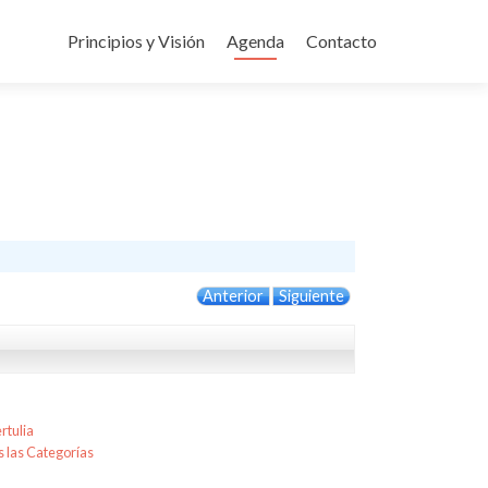
Ir
al
Principios y Visión
Agenda
Contacto
contenido
Anterior
Siguiente
rtulia
 las Categorías