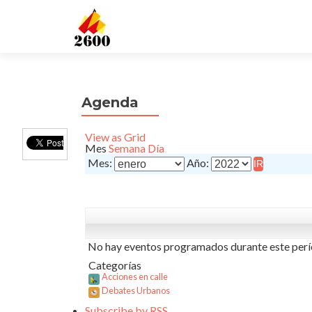
Agenda
View as
Grid
Mes
Semana
Día
Mes:
Año:
No hay eventos programados durante este perí
Categorías
Acciones en calle
Debates Urbanos
Subscribe by
RSS