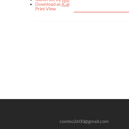
Download as
iCal
Print
View
combo2600@gmail.com