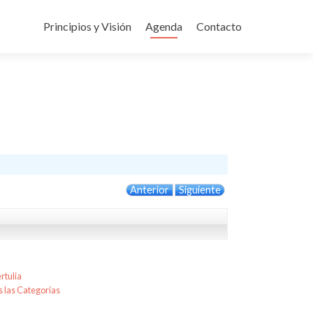
Ir
al
Principios y Visión
Agenda
Contacto
contenido
Anterior
Siguiente
rtulia
 las Categorías