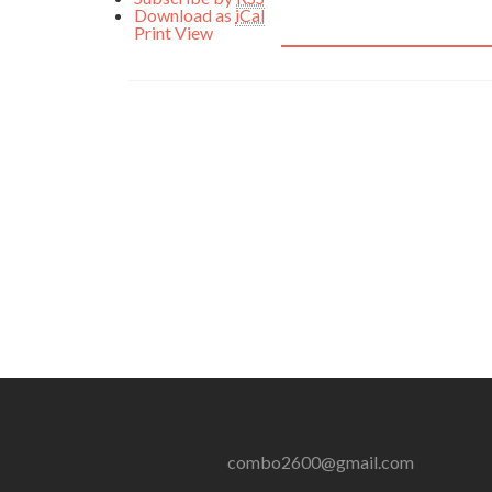
Download as
iCal
Print
View
combo2600@gmail.com