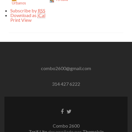
Urbanos
Subscribe by
RSS
Download as
iCal
Print
View
combo2600@gmail.com
314 427 6222
Enlace
Enlace
de
de
Facebook
Twitter
Combo 2600
Zerif Lite
desarrollado por
ThemeIsle