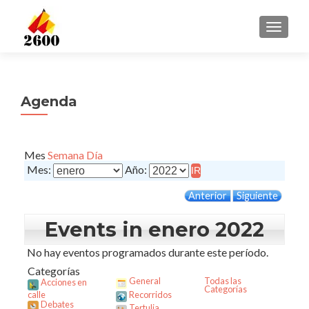
CAMBI
Agenda
Mes
Semana
Día
Mes:
Año:
Anterior
Siguiente
Events in enero 2022
No hay eventos programados durante este período.
Categorías
General
Todas las
Acciones en
Categorías
calle
Recorridos
Debates
Tertulia