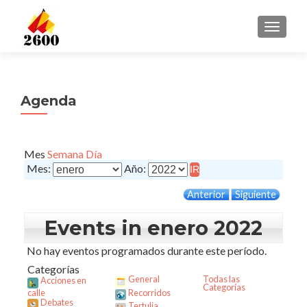
CAMBI
Agenda
Mes
Semana
Día
Mes:
Año:
Anterior
Siguiente
Events in enero 2022
No hay eventos programados durante este período.
Categorías
General
Todas las
Acciones en
Categorías
calle
Recorridos
Debates
Tertulia