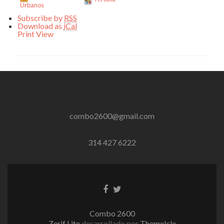
Urbanos
Subscribe by
RSS
Download as
iCal
Print
View
combo2600@gmail.com
314 427 6222
Enlace
Enlace
de
de
Facebook
Twitter
Combo 2600
Zerif Lite
desarrollado por
ThemeIsle