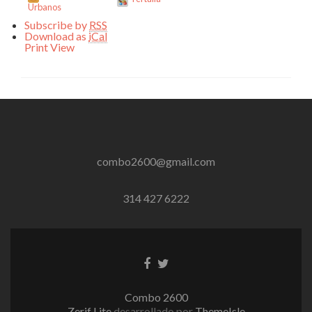
Urbanos
Subscribe by
RSS
Download as
iCal
Print
View
combo2600@gmail.com
314 427 6222
Enlace
Enlace
de
de
Facebook
Twitter
Combo 2600
Zerif Lite
desarrollado por
ThemeIsle