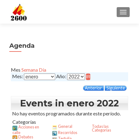
CAMBI
Agenda
Mes
Semana
Día
Mes:
Año:
Anterior
Siguiente
Events in enero 2022
No hay eventos programados durante este período.
Categorías
General
Todas las
Acciones en
Categorías
calle
Recorridos
Debates
Tertulia