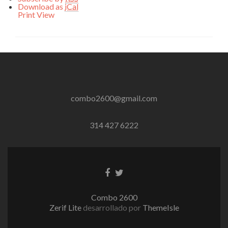
Download as
iCal
Print
View
combo2600@gmail.com
314 427 6222
Enlace
Enlace
de
de
Facebook
Twitter
Combo 2600
Zerif Lite
desarrollado por
ThemeIsle