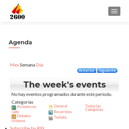
CAMBI
Agenda
Mes
Semana
Día
Anterior
Siguiente
The week's events
No hay eventos programados durante este período.
Categorías
General
Todas las
Acciones en
Categorías
calle
Recorridos
Debates
Tertulia
Urbanos
Subscribe by
RSS