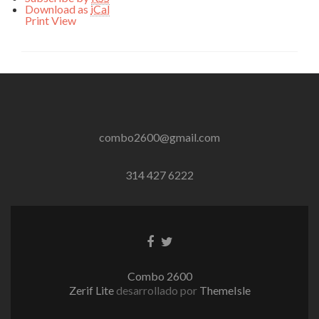
Download as
iCal
Print
View
combo2600@gmail.com
314 427 6222
Enlace
Enlace
de
de
Facebook
Twitter
Combo 2600
Zerif Lite
desarrollado por
ThemeIsle