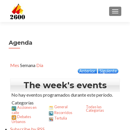
CAMBI
Agenda
Mes
Semana
Día
Anterior
Siguiente
The week's events
No hay eventos programados durante este período.
Categorías
General
Todas las
Acciones en
Categorías
calle
Recorridos
Debates
Tertulia
Urbanos
Subscribe by
RSS