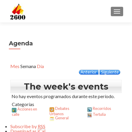
CAMBI
Agenda
Mes
Semana
Día
Anterior
Siguiente
The week's events
No hay eventos programados durante este período.
Categorías
Debates
Recorridos
Acciones en
Urbanos
calle
Tertulia
General
Subscribe by
RSS
Download as
iCal