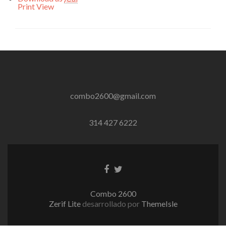
Print
View
combo2600@gmail.com
314 427 6222
Enlace
Enlace
de
de
Facebook
Twitter
Combo 2600
Zerif Lite
desarrollado por
ThemeIsle