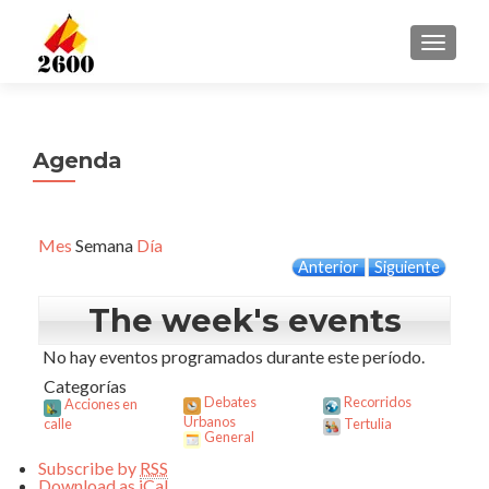
CAMBI
Agenda
Mes
Semana
Día
Anterior
Siguiente
The week's events
No hay eventos programados durante este período.
Categorías
Debates
Recorridos
Acciones en
Urbanos
calle
Tertulia
General
Subscribe by
RSS
Download as
iCal