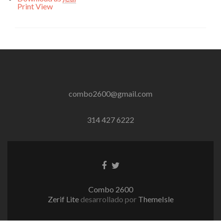
Print
View
combo2600@gmail.com
314 427 6222
Enlace
Enlace
de
de
Facebook
Twitter
Combo 2600
Zerif Lite
desarrollado por
ThemeIsle