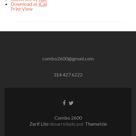
Download as
iCal
Print
View
combo2600@gmail.com
314 427 6222
Enlace
Enlace
de
de
Facebook
Twitter
Combo 2600
Zerif Lite
desarrollado por
ThemeIsle