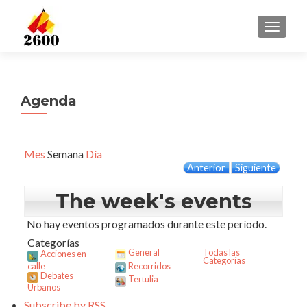
CAMBI
Agenda
Mes
Semana
Día
Anterior
Siguiente
The week's events
No hay eventos programados durante este período.
Categorías
General
Todas las
Acciones en
Categorías
calle
Recorridos
Debates
Tertulia
Urbanos
Subscribe by
RSS