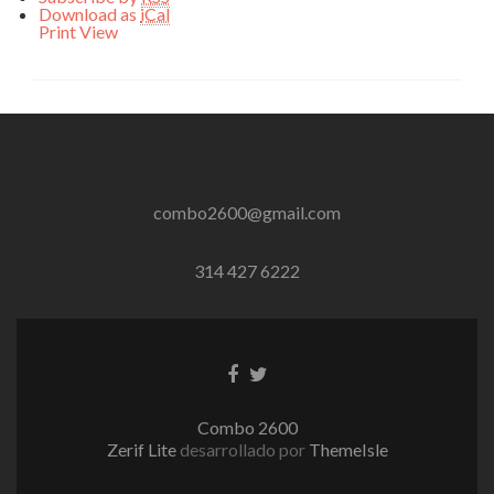
Download as
iCal
Print
View
combo2600@gmail.com
314 427 6222
Enlace
Enlace
de
de
Facebook
Twitter
Combo 2600
Zerif Lite
desarrollado por
ThemeIsle