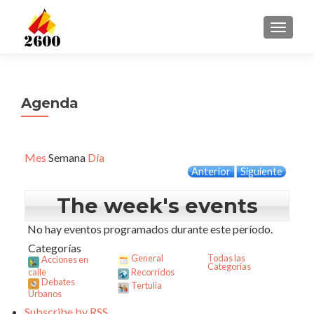
CAMBI
Agenda
Mes
Semana
Día
Anterior
Siguiente
The week's events
No hay eventos programados durante este período.
Categorías
General
Todas las
Acciones en
Categorías
calle
Recorridos
Debates
Tertulia
Urbanos
Subscribe by
RSS