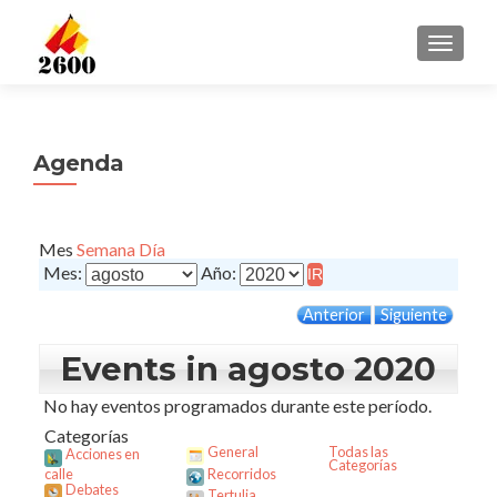
CAMBI
Agenda
Mes
Semana
Día
Mes:
Año:
Anterior
Siguiente
Events in agosto 2020
No hay eventos programados durante este período.
Categorías
General
Todas las
Acciones en
Categorías
calle
Recorridos
Debates
Tertulia