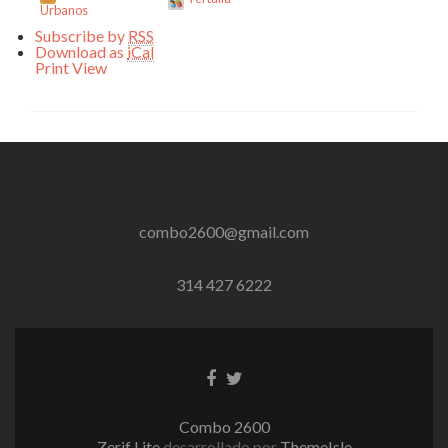
Urbanos
Subscribe by
RSS
Download as
iCal
Print
View
combo2600@gmail.com
314 427 6222
Enlace
Enlace
de
de
Facebook
Twitter
Combo 2600
Zerif Lite
desarrollado por
ThemeIsle