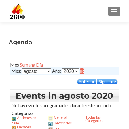
CAMBI
Agenda
Mes
Semana
Día
Mes:
Año:
Anterior
Siguiente
Events in agosto 2020
No hay eventos programados durante este período.
Categorías
General
Todas las
Acciones en
Categorías
calle
Recorridos
Debates
Tertulia