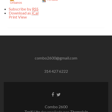
Urbanos
Subscribe by
RSS
Download as
iCal
Print
View
combo2600@gmail.com
314 427 6222
Enlace
Enlace
de
de
Facebook
Twitter
Combo 2600
Zerif Lite
desarrollado por
ThemeIsle