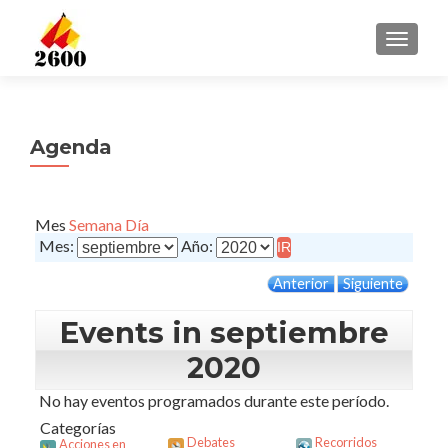
CAMBI
Agenda
Mes
Semana
Día
Mes:
Año:
Anterior
Siguiente
Events in septiembre
2020
No hay eventos programados durante este período.
Categorías
Debates
Recorridos
Acciones en