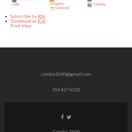
Urbanos
calle
Tertulia
General
Subscribe by
RSS
Download as
iCal
Print
View
combo2600@gmail.com
314 427 6222
Enlace
Enlace
de
de
Facebook
Twitter
Combo 2600