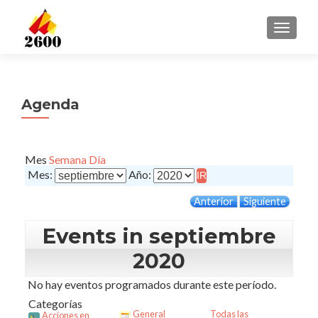
CAMBI
Agenda
Mes
Semana
Día
Mes:
Año:
Anterior
Siguiente
Events in septiembre
2020
No hay eventos programados durante este período.
Categorías
General
Todas las
Acciones en