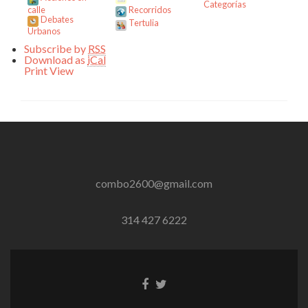
Categorías
calle
Recorridos
Debates
Tertulia
Urbanos
Subscribe by
RSS
Download as
iCal
Print
View
combo2600@gmail.com
314 427 6222
Enlace
Enlace
de
de