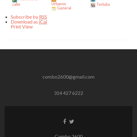
Urbanos
calle
Tertulia
General
Subscribe by
RSS
Download as
iCal
Print
View
combo2600@gmail.com
314 427 6222
Enlace
Enlace
de
de
Facebook
Twitter
Combo 2600