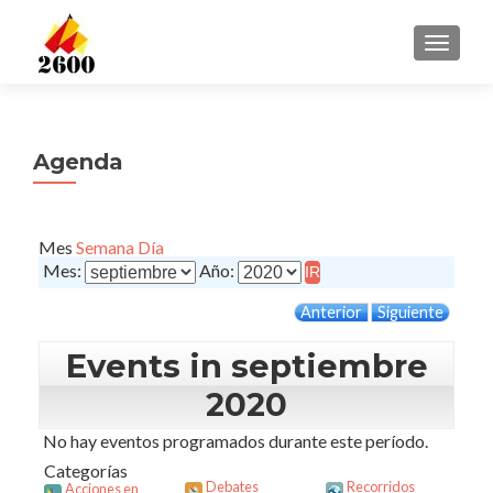
CAMBI
Agenda
Mes
Semana
Día
Mes:
Año:
Anterior
Siguiente
Events in septiembre
2020
No hay eventos programados durante este período.
Categorías
Debates
Recorridos
Acciones en