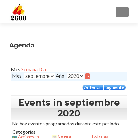
CAMBI
Agenda
Mes
Semana
Día
Mes:
Año:
Anterior
Siguiente
Events in septiembre
2020
No hay eventos programados durante este período.
Categorías
General
Todas las
Acciones en