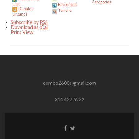
Categorías
calle
Recorridos
Debates
Tertulia
Urbanos
Subscribe by
RSS
Download as
iCal
Print
View
combo2600@gmail.com
314 427 6222
Enlace
Enlace
de
de