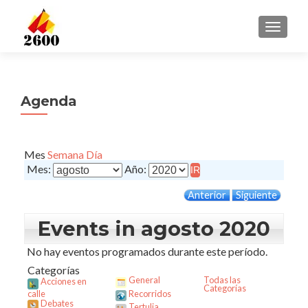
CAMBI
Agenda
Mes
Semana
Día
Mes:
Año:
Anterior
Siguiente
Events in agosto 2020
No hay eventos programados durante este período.
Categorías
General
Todas las
Acciones en
Categorías
calle
Recorridos
Debates
Tertulia