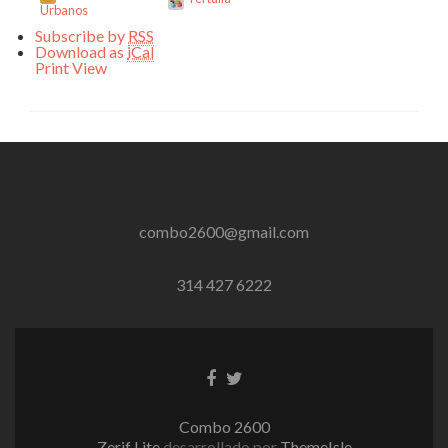
Urbanos
Subscribe by
RSS
Download as
iCal
Print
View
combo2600@gmail.com
314 427 6222
Enlace
Enlace
de
de
Facebook
Twitter
Combo 2600
Zerif Lite
desarrollado por
ThemeIsle