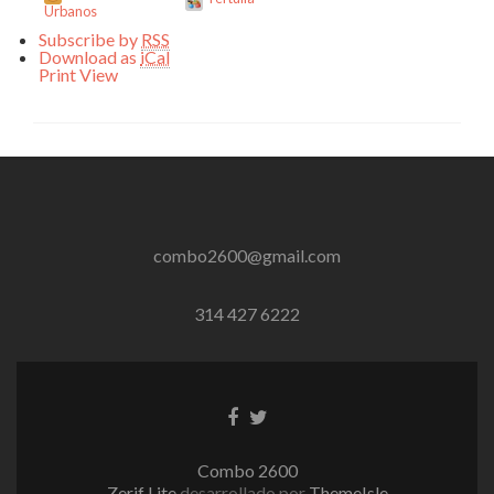
Urbanos
Subscribe by
RSS
Download as
iCal
Print
View
combo2600@gmail.com
314 427 6222
Enlace
Enlace
de
de
Facebook
Twitter
Combo 2600
Zerif Lite
desarrollado por
ThemeIsle