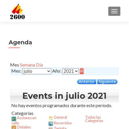
CAMBI
Agenda
Mes
Semana
Día
Mes:
Año:
Anterior
Siguiente
Events in julio 2021
No hay eventos programados durante este período.
Categorías
General
Todas las
Acciones en
Categorías
calle
Recorridos
Debates
Tertulia