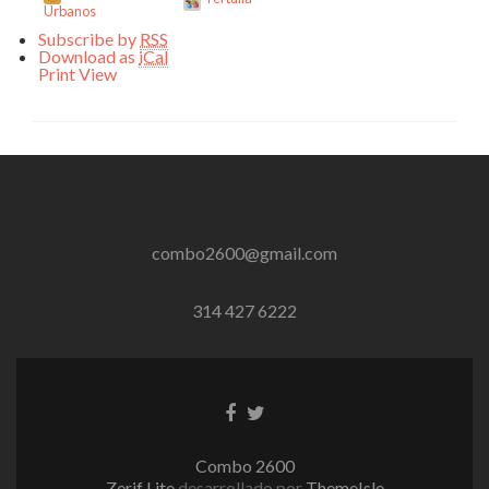
Urbanos
Subscribe by
RSS
Download as
iCal
Print
View
combo2600@gmail.com
314 427 6222
Enlace
Enlace
de
de
Facebook
Twitter
Combo 2600
Zerif Lite
desarrollado por
ThemeIsle