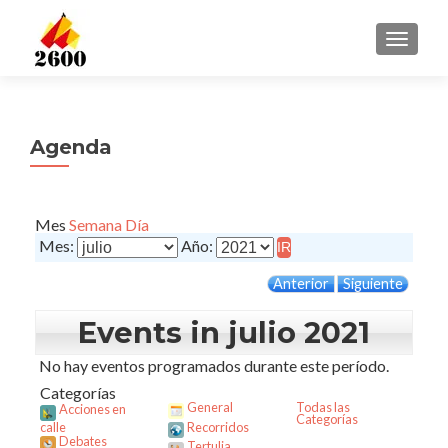
CAMBI
Agenda
Mes
Semana
Día
Mes:
Año:
Anterior
Siguiente
Events in julio 2021
No hay eventos programados durante este período.
Categorías
General
Todas las
Acciones en
Categorías
calle
Recorridos
Debates
Tertulia