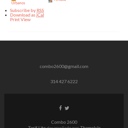
Urbanos
Subscribe by
RSS
Download as
iCal
Print
View
combo2600@gmail.com
314 427 6222
Enlace
Enlace
de
de
Facebook
Twitter
Combo 2600
Zerif Lite
desarrollado por
ThemeIsle