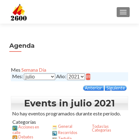
CAMBI
Agenda
Mes
Semana
Día
Mes:
Año:
Anterior
Siguiente
Events in julio 2021
No hay eventos programados durante este período.
Categorías
General
Todas las
Acciones en
Categorías
calle
Recorridos
Debates
Tertulia