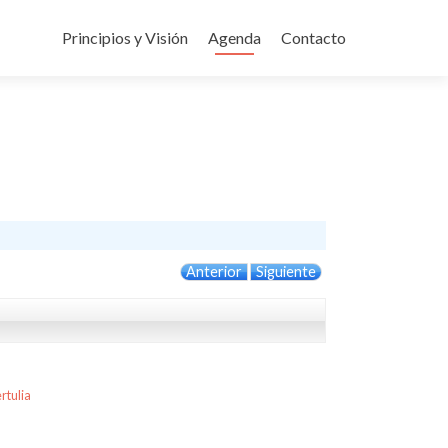
Ir
al
Principios y Visión
Agenda
Contacto
contenido
Anterior
Siguiente
rtulia