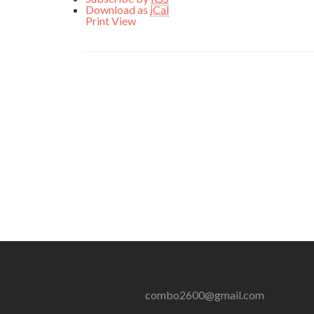
Download as
iCal
Print
View
combo2600@gmail.com