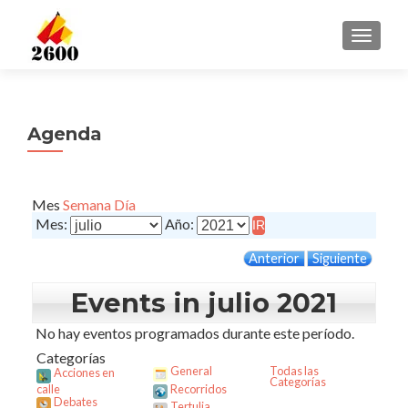
CAMBI
Agenda
Mes
Semana
Día
Mes:
Año:
Anterior
Siguiente
Events in julio 2021
No hay eventos programados durante este período.
Categorías
General
Todas las
Acciones en
Categorías
calle
Recorridos
Debates
Tertulia