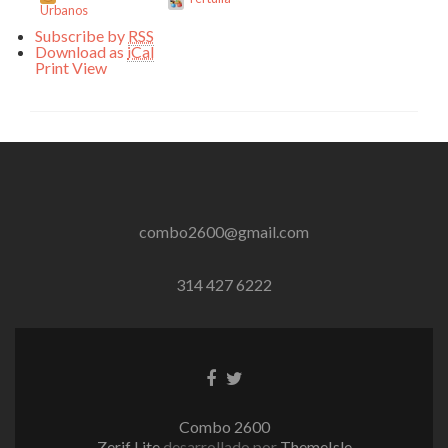
Urbanos
Subscribe by
RSS
Download as
iCal
Print
View
combo2600@gmail.com
314 427 6222
Enlace
Enlace
de
de
Facebook
Twitter
Combo 2600
Zerif Lite
desarrollado por
ThemeIsle