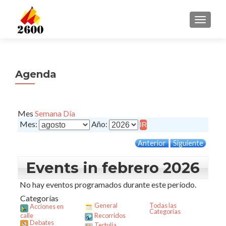
CAMBI
Agenda
Mes
Semana
Día
Mes:
Año:
Anterior
Siguiente
Events in febrero 2026
No hay eventos programados durante este período.
Categorías
General
Todas las
Acciones en
Categorías
calle
Recorridos
Debates
Tertulia