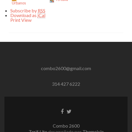
Urbanos
Subscribe by
RSS
Download as
iCal
Print
View
combo2600@gmail.com
314 427 6222
Enlace
Enlace
de
de
Facebook
Twitter
Combo 2600
Zerif Lite
desarrollado por
ThemeIsle