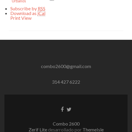
Urbanos
Subscribe by
RSS
Download as
iCal
Print
View
combo2600@gmail.com
314 427 6222
Enlace
Enlace
de
de
Facebook
Twitter
Combo 2600
Zerif Lite
desarrollado por
ThemeIsle