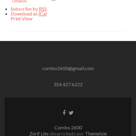
Urbanos
Subscribe by
RSS
Download as
iCal
Print
View
combo2600@gmail.com
314 427 6222
Enlace
Enlace
de
de
Facebook
Twitter
Combo 2600
Zerif Lite
desarrollado por
ThemeIsle