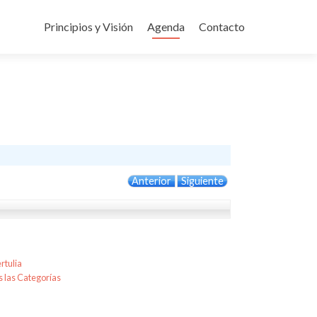
Ir
al
Principios y Visión
Agenda
Contacto
contenido
Anterior
Siguiente
rtulia
 las Categorías