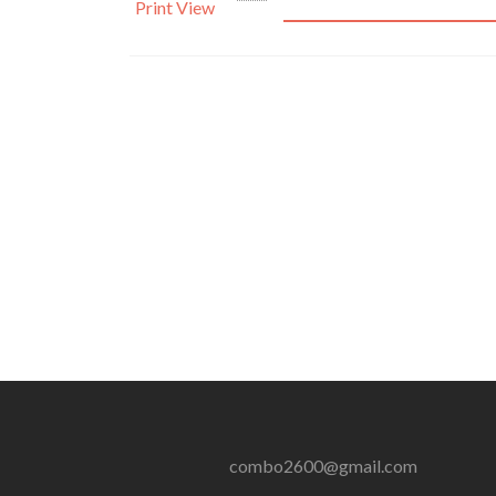
Print
View
combo2600@gmail.com