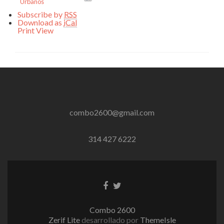
Urbanos
Subscribe by
RSS
Download as
iCal
Print
View
combo2600@gmail.com
314 427 6222
Enlace
Enlace
de
de
Facebook
Twitter
Combo 2600
Zerif Lite
desarrollado por
ThemeIsle