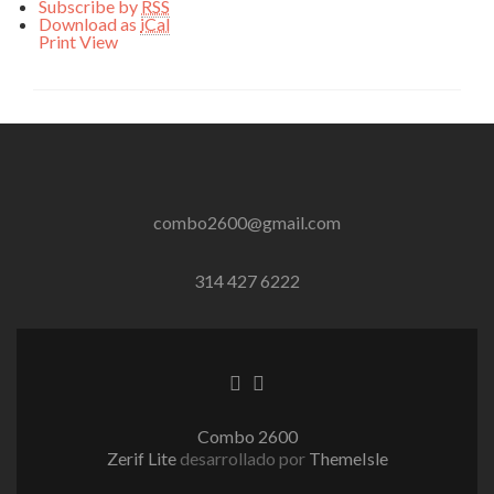
Subscribe by
RSS
Download as
iCal
Print
View
combo2600@gmail.com
314 427 6222
Enlace
Enlace
de
de
Facebook
Twitter
Combo 2600
Zerif Lite
desarrollado por
ThemeIsle