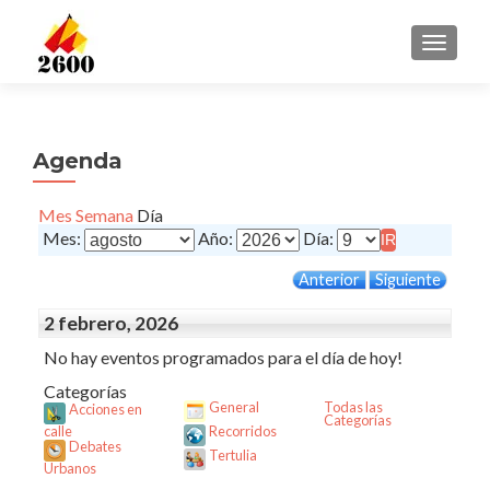
CAMBI
Agenda
Mes
Semana
Día
Mes:
Año:
Día:
Anterior
Siguiente
2 febrero, 2026
No hay eventos programados para el día de hoy!
Categorías
Todas las
General
Acciones en
Categorías
calle
Recorridos
Debates
Tertulia
Urbanos