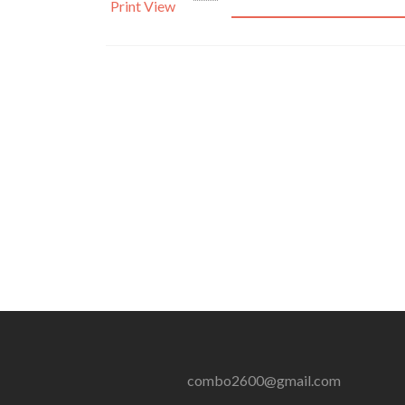
Print
View
combo2600@gmail.com