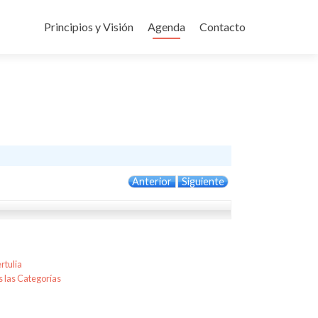
Ir
al
Principios y Visión
Agenda
Contacto
contenido
Anterior
Siguiente
rtulia
 las Categorías