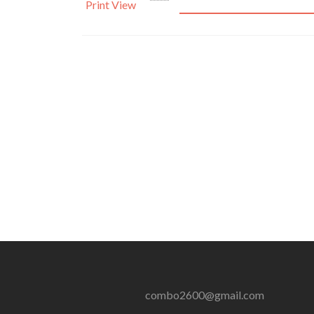
Print
View
combo2600@gmail.com