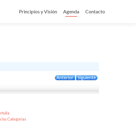
Ir
al
Principios y Visión
Agenda
Contacto
contenido
Anterior
Siguiente
rtulia
 las Categorías