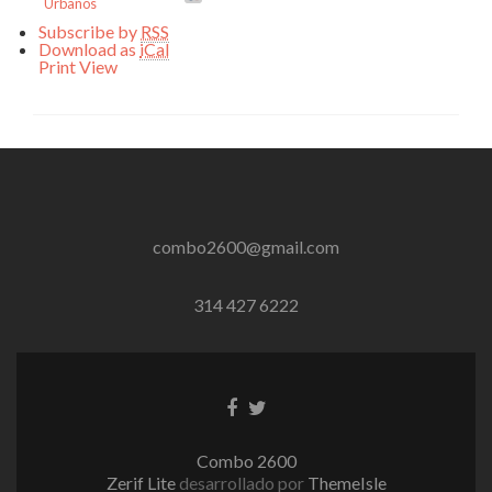
Urbanos
Subscribe by
RSS
Download as
iCal
Print
View
combo2600@gmail.com
314 427 6222
Enlace
Enlace
de
de
Facebook
Twitter
Combo 2600
Zerif Lite
desarrollado por
ThemeIsle