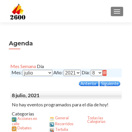
CAMBI
Agenda
Mes
Semana
Día
Mes:
Año:
Día:
Anterior
Siguiente
8 julio, 2021
No hay eventos programados para el día de hoy!
Categorías
General
Todas las
Acciones en
Categorías
calle
Recorridos
Debates
Tertulia