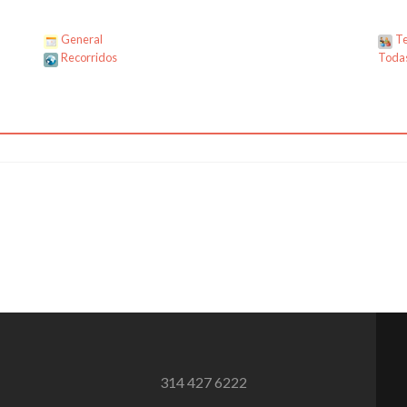
General
Te
Recorridos
Todas
314 427 6222