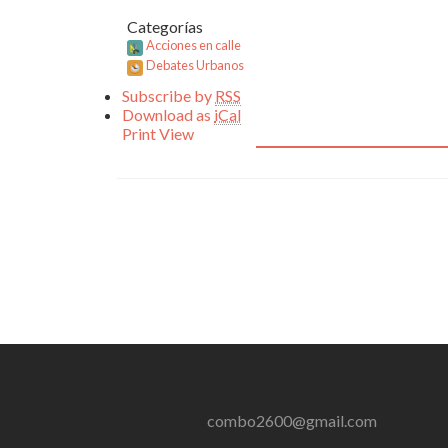
Categorías
Acciones en calle
Debates Urbanos
Subscribe by
RSS
Download as
iCal
Print
View
combo2600@gmail.com