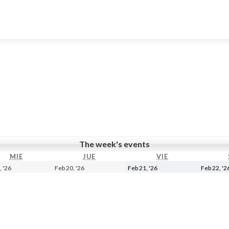
The week's events
MIE
MIÉRCOLES
JUE
JUEVES
VIE
VIERNES
19
20
21
, '26
Feb 20, '26
Feb 21, '26
Feb 22, '2
febrero,
febrero,
febrero,
2026
2026
2026