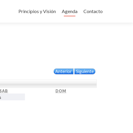
Ir
al
Principios y Visión
Agenda
Contacto
contenido
Anterior
Siguiente
SAB
SÁBADO
DOM
DOMINGO
22
6
febrero,
2026