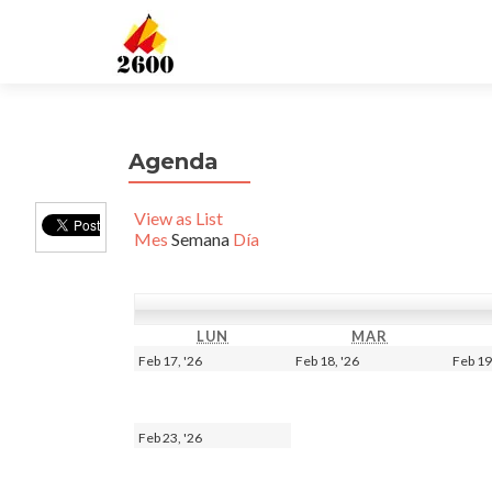
Agenda
View as
List
Mes
Semana
Día
LUN
LUNES
MAR
MARTES
17
18
Feb 17, '26
Feb 18, '26
Feb 19
febrero,
febrero,
2026
2026
23
Feb 23, '26
febrero,
2026