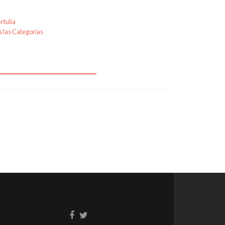
rtulia
 las Categorías
Enlace
Enlace
de
de