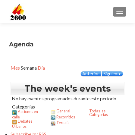
CAMBI
Agenda
Mes
Semana
Día
Anterior
Siguiente
The week's events
No hay eventos programados durante este período.
Categorías
General
Todas las
Acciones en
Categorías
calle
Recorridos
Debates
Tertulia
Urbanos
Subscribe by
RSS