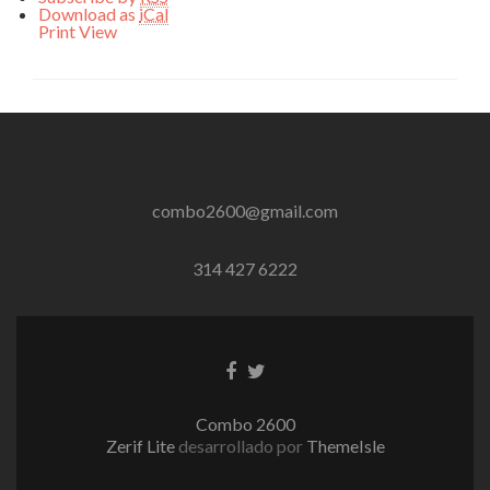
Download as
iCal
Print
View
combo2600@gmail.com
314 427 6222
Enlace
Enlace
de
de
Facebook
Twitter
Combo 2600
Zerif Lite
desarrollado por
ThemeIsle