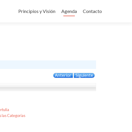
Ir
al
Principios y Visión
Agenda
Contacto
contenido
Anterior
Siguiente
rtulia
 las Categorías