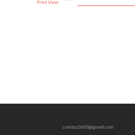
Print
View
combo2600@gmail.com