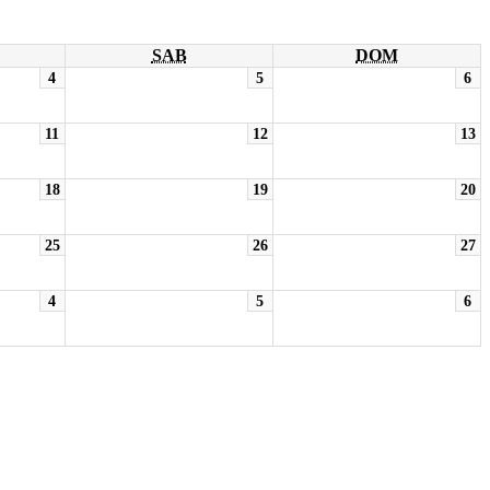
SAB
DOM
4
5
6
11
12
13
18
19
20
25
26
27
4
5
6