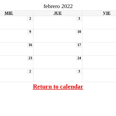
febrero 2022
MIE
JUE
VIE
2
3
9
10
16
17
23
24
2
3
Return to calendar